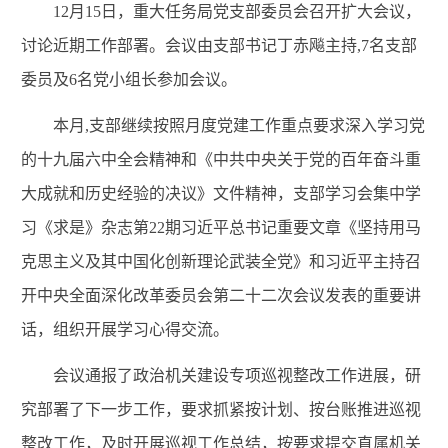
12月15日，重大任务局党支部委员会召开扩大会议，
讨论近期工作部署。会议由支部书记
丁赤飚
主持
,7名支部
委员及6名党小组长参加会议。
本月
,支部继续按照月度党建工作重点
要求
深入
学习
党
的十九届六中全会精神
和《中共中央关于党的百年奋斗重
大成就和历史经验的决议》文件精神，支部学习会集中学
习
《求是》杂志第
22
期习近平总书记重要文章《坚持用马
克思主义及其中国化创新理论武装全党》
和
习近平主持召
开中央全面深化改革委员会第二十二次会议发表的重要讲
话
，组织开展学习心得交流。
会议通报了政治机关建设专项巡视整改工作进展，研
究部署了下一步工作，要求抓紧按计划、按台账推进巡视
整改工作，及时开展巡视工作总结，按要求提交直属机关