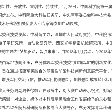
创新性、开放性、首创性、持续性，
1
月
26
日，中国科学院第一届
同步发布。中科院重大科技任务局、中央军事委员会科学技术委
技术研究院相关负责人和专家等参加启动仪式。
军委科技委发起，中科院主办，深圳市人民政府支持，中科院深
电子学研究所、自动化研究所、西安光学精密机械研究所、中
赛的主题为“梦想驱动，智胜未来”，自
2018
年
1
月启动，至
2018
年
赛由军地协同组织，充分体现军委科技委“梦想驱动”的创新文化
，旨在通过搭建军民融合的颠覆性前沿科技创新创意展示平台、
，增强军民交流互信，推动军民协同创新，加快创新成果转化应
大任务局副局长
徐帆江在致辞中，对大赛启动表示祝贺，对军
示感谢，对企业、媒体对中科院军民融合工作发展给予的关心和
春礼希望全院各科研院所积极响应大赛号召，充分发挥青年科研