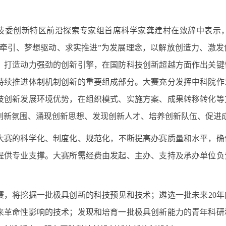
委创新特区前沿探索专家组首席科学家
龚建村在致辞中表示
来牵引、梦想驱动、求实推进”为发展理念，以解放创造力、激
，打造动力强劲的创新引擎，在国防科技创新超越方面作出关键
持续推进体制机制创新的重要组成部分。大赛充分发挥中科院作
技创新发展环境优势，在组织模式、实施方案、成果转移转化等
创新氛围、涌现创新思想、发现创新人才、培养创新队伍、促进
大赛的科学化、制度化、规范化，不断提高办赛质量和水平，确
提供专业支撑。大赛所需经费由发起、主办、支持及承办单位负
赛，将挖掘一批极具创新的科技预见和技术；遴选一批未来
20
年
来革命性影响的技术；发现和培育一批极具创新能力的青年科研