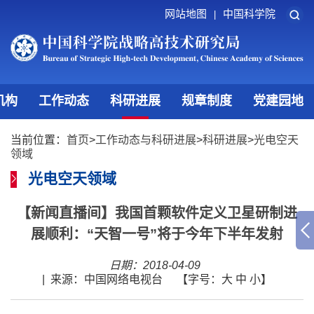
网站地图
中国科学院
|
机构
工作动态
科研进展
规章制度
党建园地
当前位置：
首页
>
工作动态与科研进展
>
科研进展
>
光电空天
领域
光电空天领域
【新闻直播间】我国首颗软件定义卫星研制进
展顺利：“天智一号”将于今年下半年发射
日期：2018-04-09
|
来源：中国网络电视台
【字号：
大
中
小
】