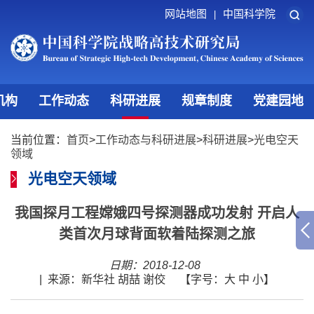
网站地图
中国科学院
|
机构
工作动态
科研进展
规章制度
党建园地
当前位置：
首页
>
工作动态与科研进展
>
科研进展
>
光电空天
领域
光电空天领域
我国探月工程嫦娥四号探测器成功发射 开启人
类首次月球背面软着陆探测之旅
日期：2018-12-08
|
来源：新华社 胡喆 谢佼
【字号：
大
中
小
】