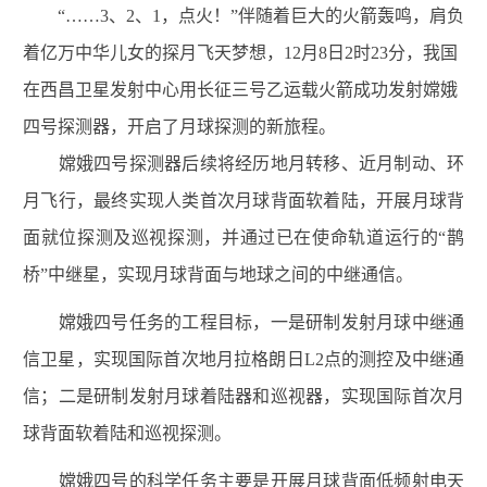
“……3、2、1，点火！”伴随着巨大的火箭轰鸣，肩负
着亿万中华儿女的探月飞天梦想，12月8日2时23分，我国
在西昌卫星发射中心用长征三号乙运载火箭成功发射嫦娥
四号探测器，开启了月球探测的新旅程。
嫦娥四号探测器后续将经历地月转移、近月制动、环
月飞行，最终实现人类首次月球背面软着陆，开展月球背
面就位探测及巡视探测，并通过已在使命轨道运行的“鹊
桥”中继星，实现月球背面与地球之间的中继通信。
嫦娥四号任务的工程目标，一是研制发射月球中继通
信卫星，实现国际首次地月拉格朗日L2点的测控及中继通
信；二是研制发射月球着陆器和巡视器，实现国际首次月
球背面软着陆和巡视探测。
嫦娥四号的科学任务主要是开展月球背面低频射电天