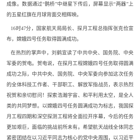
成像。数据通过“鹊桥”中继星下传后，屏幕显示“两器”上
的五星红旗在月球背面交相辉映。
16时47分，国家航天局局长、探月工程总指挥张克俭宣
布，嫦娥四号任务取得圆满成功。
在热烈的掌声中，刘鹤宣读了中共中央、国务院、中央
军委的贺电。贺电说，在探月工程嫦娥四号任务取得圆满
成功之际，中共中央、国务院、中央军委向参加这次任务
的全体科技工作者、干部职工、解放军指战员，表示热烈
祝贺和亲切慰问！探索浩瀚宇宙、和平利用太空，是全人
类的共同梦想。以嫦娥四号任务圆满成功为标志，我国探
月工程四期和深空探测工程将全面拉开序幕，今后的任务
更加艰巨，面临的挑战前所未有。希望航天战线全体同志
紧密团结在以习近平同志为核心的党中央周围，以习近平