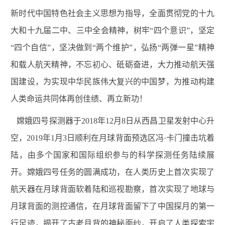
新时代中国特色社会主义思想为指导，全面贯彻党的十九
大和十九届二中、三中全会精神，树牢“四个意识”，坚定
“四个自信”，坚决做到“两个维护”，弘扬“两弹一星”精神
和载人航天精神，不忘初心、砥砺奋进，大力推动航天强
国建设，为实现中华民族伟大复兴的中国梦，为推动构建
人类命运共同体再创佳绩、再立新功！
嫦娥四号探测器于2018年12月8日从西昌卫星发射中心升
空，2019年1月3日顺利在月球背面预选区冯·卡门撞击坑着
陆，由多个国家和国际组织参与的科学探测任务陆续展
开。嫦娥四号任务的圆满成功，在人类历史上首次实现了
航天器在月球背面软着陆和巡视勘察，首次实现了地球与
月球背面的测控通信，在月球背面留下了中国探月的第一
行足迹，揭开了古老月背的神秘面纱，开启了人类探索宇