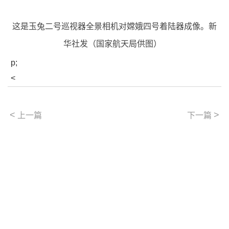
这是玉兔二号巡视器全景相机对嫦娥四号着陆器成像。新
华社发（国家航天局供图）
p;
<
<
>
上一篇
下一篇