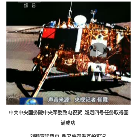
中共中央国务院中央军委致电祝贺 嫦娥四号任务取得圆
满成功
刘鹤宣读贺电 张又侠观看互拍实况