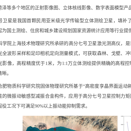
菏泽等多个地区的正射影像图、立体核线影像、数字表面模型产
号卫星是我国首颗民用亚米级光学传输型立体测绘卫星，填补
起为国土测绘、住房和城乡建设规划国家资源统计应用等行业提
科学院上海技术物理研究所承研的高分七号卫星激光测高仪，是
光全波形采样和足印相机定向测量模式，可获取森林、戈壁、冲
光影像，高程精度优于
1
米，为
1:1
万立体测绘提供精确的高程控
清晰。
合肥物质科学研究院固体物理研究所基于
“
高密度孪晶界面运动
性的微振动敏感型减振合金构件，应用于高分七号卫星控制力矩
服役工况下可满足
90%
以上振动能抑制需求。