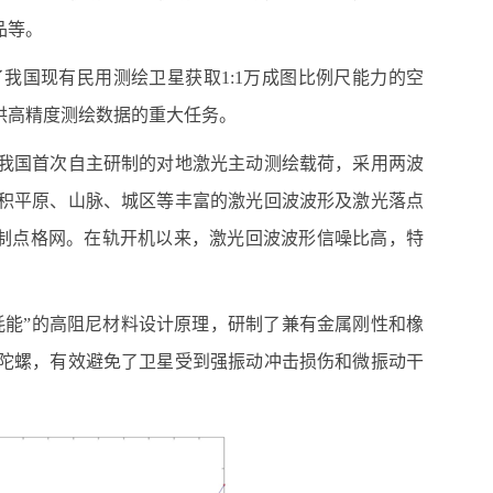
品等。
了我国现有民用测绘卫星获取
1:1
万成图比例尺能力的空
供高精度测绘数据的重大任务。
我国首次自主研制的对地激光主动测绘载荷，采用两波
积平原、山脉、城区等丰富的激光回波波形及激光落点
制点格网。在轨开机以来，激光回波波形信噪比高，特
耗能
”
的高阻尼材料设计原理，研制了兼有金属刚性和橡
陀螺，有效避免了卫星受到强振动冲击损伤和微振动干