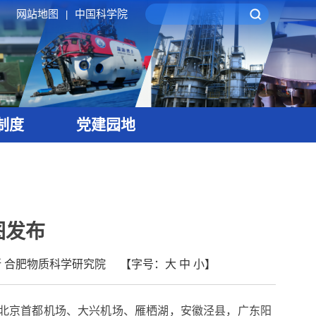
网站地图
中国科学院
|
制度
党建园地
图发布
 合肥物质科学研究院
【字号：
大
中
小
】
北京首都机场、大兴机场、雁栖湖，安徽泾县，广东阳