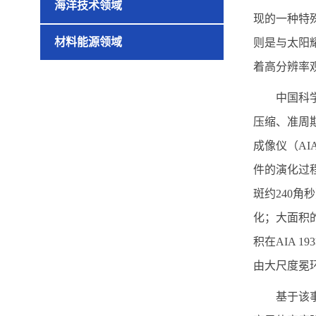
海洋技术领域
现的一种特
材料能源领域
则是与太阳
着高分辨率
中国科
压缩、准周
成像仪（
AI
件的演化过
斑约
240
角秒
化；大面积
积在
AIA 193
由大尺度冕
基于该