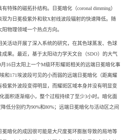
具有特殊的磁拓扑结构。日冕暗化（
coronal dimming
）
表现为日冕极紫外和软
X
射线波段辐射的快速降低。随
太阳物理领域一个热点方向。
相关活动开展了深入系统的研究，在其色球蒸发、色球
性成果。最近，基于
太阳动力学天文台（
SDO
）的大气
0
月
16
日太阳上一个
M
级环形耀斑相关的远端日冕暗化事
埃和
171
埃波段可见的小而弱的远端日冕暗化（距离耀
有极紫外波段变得明显，而耀斑区域本身并没有明显变
化面积逐渐缩小，整个过程持续了至少
3
小时。暗化面
度降低分别约为
90%
和
80%
；远端日冕暗化与活动区之间
日冕暗化的成因很可能是大尺度冕环膨胀导致的局地等