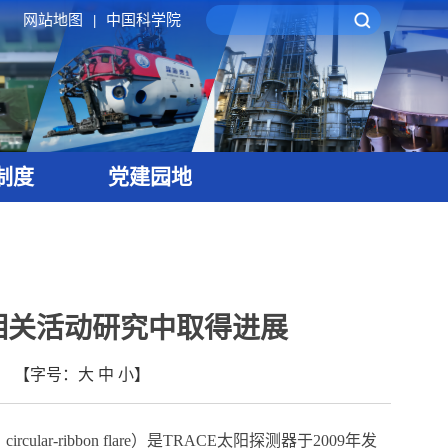
网站地图
中国科学院
|
制度
党建园地
相关活动研究中取得进展
【字号：
大
中
小
】
：
circular-ribbon flare
）是
TRACE
太阳探测器于
2009
年发