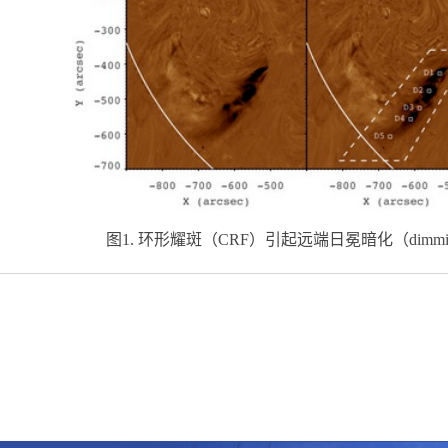
图
1.
环形耀斑（
CRF
）引起远端日冕暗化（
dimm