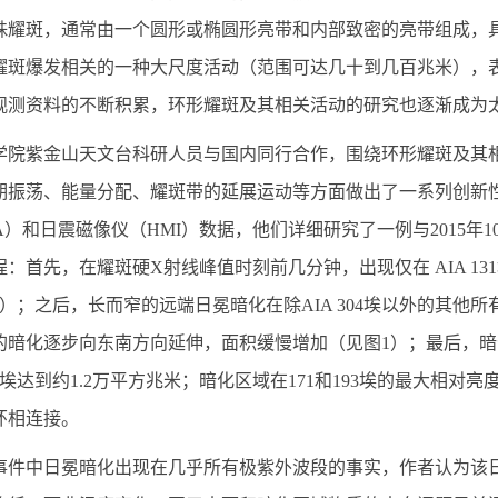
殊耀斑，通常由一个圆形或椭圆形亮带和内部致密的亮带组成，
耀斑爆发相关的一种大尺度活动（范围可达几十到几百兆米），
观测资料的不断积累，环形耀斑及其相关活动的研究也逐渐成为
学院紫金山天文台科研人员与国内同行合作，围绕环形耀斑及其
期振荡、能量分配、耀斑带的延展运动等方面做出了一系列创新
A
）和日震磁像仪（
HMI
）数据，他们详细研究了一例与
2015
年
1
程：首先，在耀斑硬
X
射线峰值时刻前几分钟，出现仅在
AIA 131
）；之后，长而窄的远端日冕暗化在除
AIA 304
埃以外的其他所
的暗化逐步向东南方向延伸，面积缓慢增加（见图
1
）；最后，暗
埃达到约
1.2
万平方兆米；暗化区域在
171
和
193
埃的最大相对亮
环相连接。
事件中日冕暗化出现在几乎所有极紫外波段的事实，作者认为该