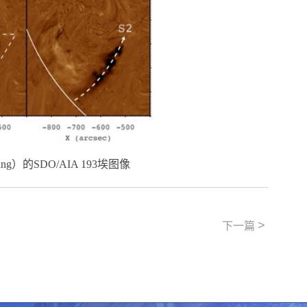
ing
）的
SDO/AIA 193
埃图像
>
下一篇