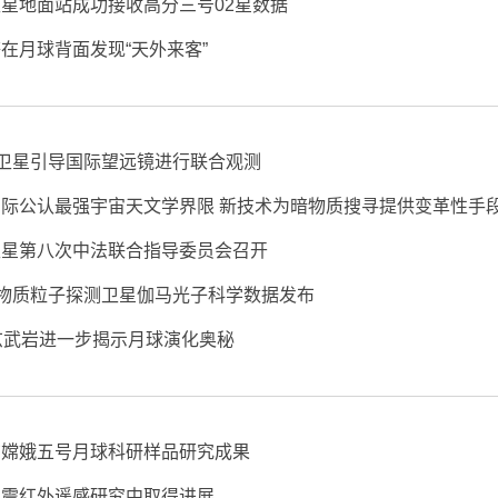
星地面站成功接收高分三号02星数据
在月球背面发现“天外来客”
”卫星引导国际望远镜进行联合观测
际公认最强宇宙天文学界限 新技术为暗物质搜寻提供变革性手
卫星第八次中法联合指导委员会召开
暗物质粒子探测卫星伽马光子科学数据发布
玄武岩进一步揭示月球演化奥秘
布嫦娥五号月球科研样品研究成果
地震红外遥感研究中取得进展