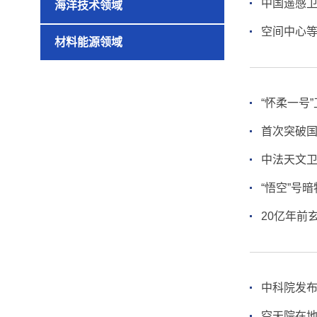
中国遥感卫
海洋技术领域
空间中心等
材料能源领域
“怀柔一号
首次突破国
中法天文
“悟空”号
20亿年前
中科院发
空天院在